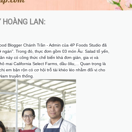
 HOÀNG LAN:
od Blogger Chánh Trần - Admin của 4P Foods Studio đã
ỡ ngán". Trong đó, thực đơn gồm 03 món Âu: Salad tổ yến,
n này có công thức chế biến khá đơn giản, gia vị và
ô mai California Select Farms, dầu ôliu,... Quan trọng là
chị em bận rộn có cơ hội trỗ tài khéo léo nhằm đổi vị cho
 Nam truyền thống.