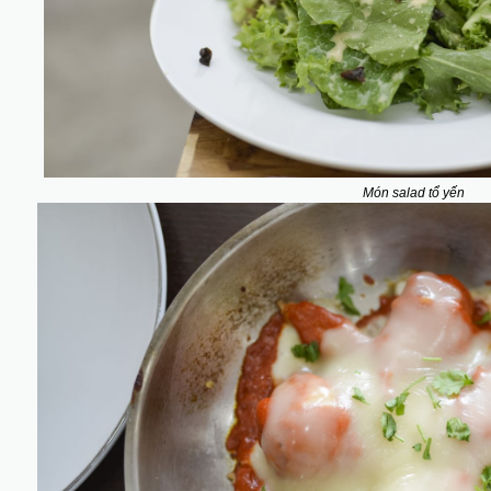
Món salad tổ yến