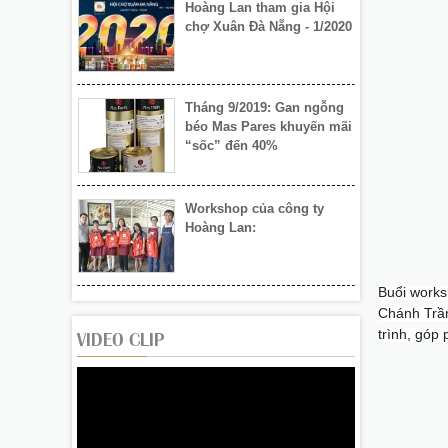
Tháng 9/2019: Gan ngỗng
béo Mas Pares khuyến mãi
“sốc” đến 40%
Workshop của công ty
Hoàng Lan:
Khai mạc Hội chợ Xuân Đà
Nẵng 2020
Buổi works
Hoàng Lan tham gia Hội
Chánh Trần
chợ Xuân Đà Nẵng - 1/2020
VIDEO CLIP
trình, góp
Tháng 9/2019: Gan ngỗng
béo Mas Pares khuyến mãi
“sốc” đến 40%