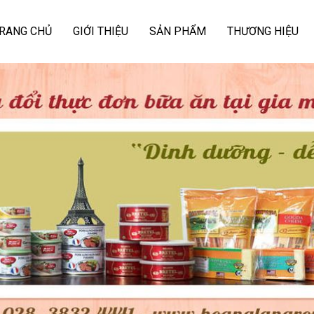
RANG CHỦ
GIỚI THIỆU
SẢN PHẨM
THƯƠNG HIỆU