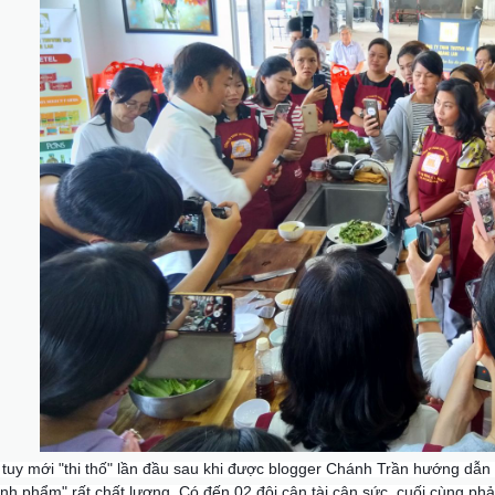
, tuy mới "thi thố" lần đầu sau khi được blogger Chánh Trần hướng d
nh phẩm" rất chất lượng. Có đến 02 đội cân tài cân sức, cuối cùng phả