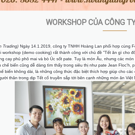
WORKSHOP CỦA CÔNG TY
 Trading)
Ngày 14.1.2019, công ty TNHH Hoàng Lan phối hợp cùng Fo
i workshop (demo cooking) rất thành công với chủ đề "Tết ăn gì cho đ
ng cay phủ phô mai và bò Úc sốt pate. Tuy là món Âu, nhưng các món ă
 chế biến cũng dễ dàng tìm thấy trong siêu thị như pate Jean Floc'h, ph
hế biến không dài, là những công thức đặc biệt thích hợp giúp cho các 
người thân trong dịp Tết cổ truyền sắp tới bên cạnh những món ăn Việt