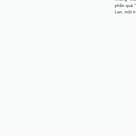
phần quà "
Lan, một t