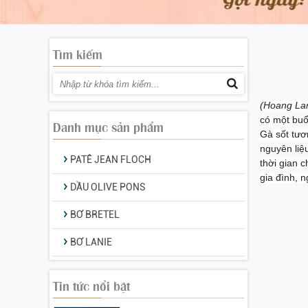
Tháng 9/2019: Gan ngỗng
Tìm kiếm
béo Mas Pares khuyến mãi
“sốc” đến 40%
(Hoang Lan
Workshop của công ty
có một buổ
Hoàng Lan:
Danh mục sản phẩm
Gà sốt tươ
nguyên liệu
PATÊ JEAN FLOCH
thời gian c
Khai mạc Hội chợ Xuân Đà
gia đình, 
DẦU OLIVE PONS
Nẵng 2020
BƠ BRETEL
BƠ LANIE
Hoàng Lan tham gia Hội
chợ Xuân Đà Nẵng - 1/2020
Tin tức nổi bật