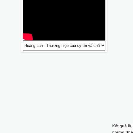
Kết quả là
những "thà