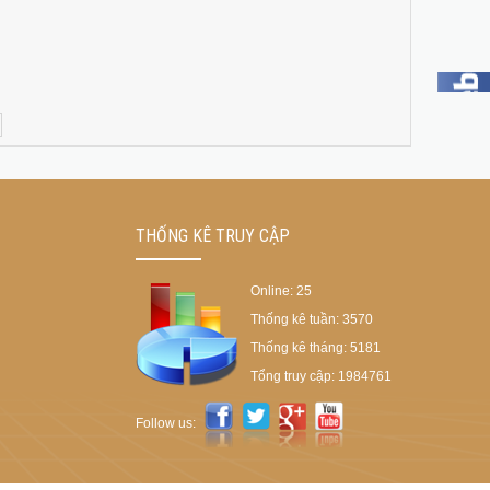
THỐNG KÊ TRUY CẬP
Online:
25
Thống kê tuần:
3570
Thống kê tháng:
5181
Tổng truy cập:
1984761
Follow us: