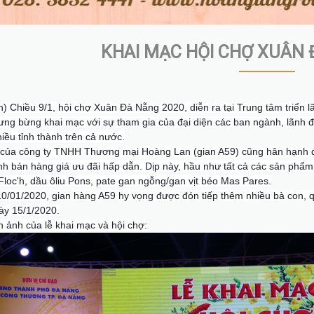
KHAI MẠC HỘI CHỢ XUÂN 
) Chiều 9/1, hội chợ Xuân Đà Nẵng 2020, diễn ra tại Trung tâm triể
ưng bừng khai mạc với sự tham gia của đại diện các ban ngành, lãnh
iều tỉnh thành trên cả nước.
của công ty TNHH Thương mại Hoàng Lan (gian A59) cũng hân hạnh đ
nh bán hàng giá ưu đãi hấp dẫn. Dịp này, hầu như tất cả các sản phẩm 
Floc'h, dầu ôliu Pons, pate gan ngỗng/gan vịt béo Mas Pares.
0/01/2020, gian hàng A59 hy vọng được đón tiếp thêm nhiều bà con, q
ày 15/1/2020.
h ảnh của lễ khai mạc và hội chợ: