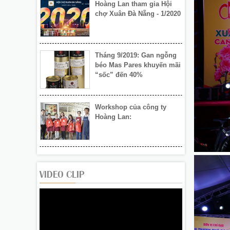
Tháng 9/2019: Gan ngỗng
béo Mas Pares khuyến mãi
“sốc” đến 40%
Workshop của công ty
Hoàng Lan:
Khai mạc Hội chợ Xuân Đà
Nẵng 2020
Hoàng Lan tham gia Hội
chợ Xuân Đà Nẵng - 1/2020
VIDEO CLIP
Tháng 9/2019: Gan ngỗng
béo Mas Pares khuyến mãi
“sốc” đến 40%