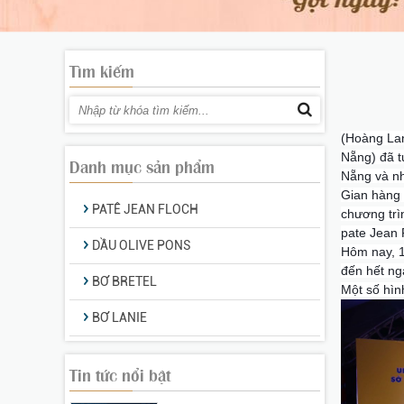
Tháng 9/2019: Gan ngỗng
Tìm kiếm
béo Mas Pares khuyến mãi
“sốc” đến 40%
(Hoàng Lan
Workshop của công ty
Nẵng) đã t
Hoàng Lan:
Danh mục sản phẩm
Nẵng và nh
Gian hàng 
PATÊ JEAN FLOCH
chương trì
Khai mạc Hội chợ Xuân Đà
pate Jean 
DẦU OLIVE PONS
Nẵng 2020
Hôm nay, 1
đến hết ng
BƠ BRETEL
Một số hìn
BƠ LANIE
Hoàng Lan tham gia Hội
chợ Xuân Đà Nẵng - 1/2020
Tin tức nổi bật