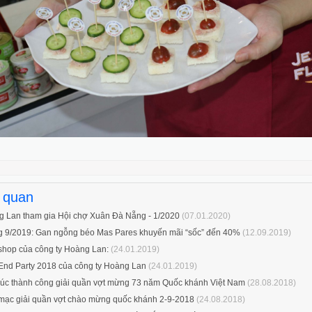
:
n quan
 Lan tham gia Hội chợ Xuân Đà Nẵng - 1/2020
(07.01.2020)
 9/2019: Gan ngỗng béo Mas Pares khuyến mãi “sốc” đến 40%
(12.09.2019)
hop của công ty Hoàng Lan:
(24.01.2019)
End Party 2018 của công ty Hoàng Lan
(24.01.2019)
húc thành công giải quần vợt mừng 73 năm Quốc khánh Việt Nam
(28.08.2018)
mạc giải quần vợt chào mừng quốc khánh 2-9-2018
(24.08.2018)