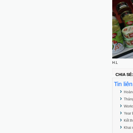
H.L
CHIA SẺ
Tin liê
Hoàng
Tháng
Works
Year 
Kết t
Khai 