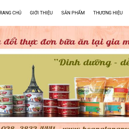
RANG CHỦ
GIỚI THIỆU
SẢN PHẨM
THƯƠNG HIỆU