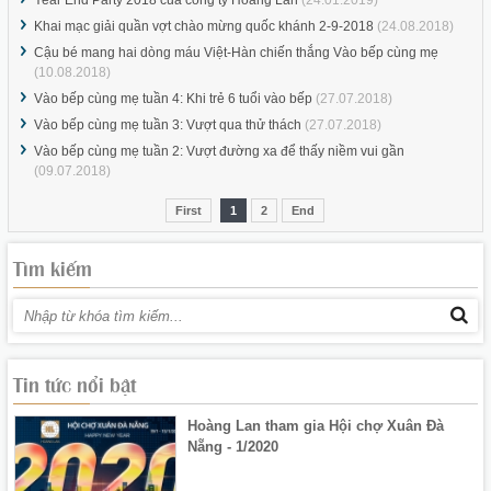
Year End Party 2018 của công ty Hoàng Lan
(24.01.2019)
Khai mạc giải quần vợt chào mừng quốc khánh 2-9-2018
(24.08.2018)
Cậu bé mang hai dòng máu Việt-Hàn chiến thắng Vào bếp cùng mẹ
(10.08.2018)
Vào bếp cùng mẹ tuần 4: Khi trẻ 6 tuổi vào bếp
(27.07.2018)
Workshop của công ty Hoàng Lan:
Vào bếp cùng mẹ tuần 3: Vượt qua thử thách
(27.07.2018)
Vào bếp cùng mẹ tuần 2: Vượt đường xa để thấy niềm vui gần
(09.07.2018)
First
1
2
End
Tìm kiếm
Khai mạc Hội chợ Xuân Đà Nẵng 2020
Tin tức nổi bật
Hoàng Lan tham gia Hội chợ Xuân Đà
Nẵng - 1/2020