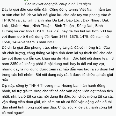
Các tay vợt đoạt giải chụp hình lưu niệm
Đây là giải đấu của diễn đàn Cộng đồng tennis Việt Nam nhằm tạo
ra sân chơi bổ ích và kết nối giao lưu cho các tay vợt phong trào ở
TPHCM và các tỉnh thành như Đà Lạt , Bảo Lộc , Đak Nông , Đak
Lak , Khánh Hoà , Ninh Thuận , Bình Thuận , Đồng Nai , Bình
Dương và các tỉnh ĐBSCL. Giải đấu này đã thu hút với hơn 500 tay
vợt tham dự ở 6 nội dung đôi Nam 1675, 1575, 1475, đôi nam nữ
1550, 1424 và team 3 nam 2350.
Dù chỉ là giải đấu phong trào, nhưng tại giải đã có những trận đấu
rất chất lượng, căng thẳng và kịch tính đem lại sự thích thú cho các
tay vợt tham gia lẫn các khán giả dự khán. Đặc biệt nội dung team 3
nam 2350 dù không phải là nội dung mới hay lạ đối với tay vợt,
nhưng đây là nội dung được xem rất hấp dẫn vào tạo ra sự đoàn kết
trong các hội nhóm. Bởi nội dung này rất ít được tổ chức tại các giải
đấu.
Dịp này, công ty TNHH Thương mại Hoàng Lan hân hạnh đồng
hành, tài trợ giải thưởng cho tất cả các vận động viên đạt thành tích
nhất, nhì, ba ở tất cả các nội dung thi đấu. Xin chúc mừng tất cả các
vận động viên đoạt giải, xin cảm ơn tất cả 500 vận động viên đã thi
đấu nhiệt tình trong suốt giải đấu. Chúc sức khỏe và thành công tất
cả mọi người!