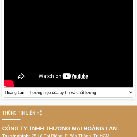
Hoàng Lan tham gia Hội chợ Xuân Đà
Nẵng - 1/2020
Tháng 9/2019: Gan ngỗng béo Mas Pares
khuyến mãi “sốc” đến 40%
THÔNG TIN LIÊN HỆ
CÔNG TY TNHH THƯƠNG MẠI HOÀNG LAN
Trụ sở chính:
25 Lê Thị Riêng, P. Bến Thành, Tp.HCM