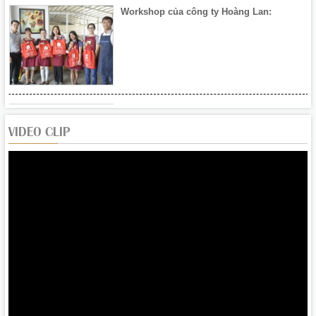
Khai mạc Hội chợ Xuân Đà Nẵng 2020
VIDEO CLIP
Hoàng Lan tham gia Hội chợ Xuân Đà
Nẵng - 1/2020
Tháng 9/2019: Gan ngỗng béo Mas Pares
khuyến mãi “sốc” đến 40%