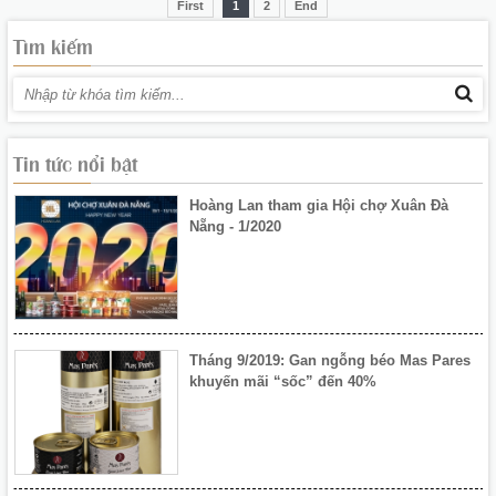
First
1
2
End
Tìm kiếm
Hoàng Lan tham gia Hội chợ Xuân Đà
Nẵng - 1/2020
Tin tức nổi bật
Tháng 9/2019: Gan ngỗng béo Mas Pares
khuyến mãi “sốc” đến 40%
Workshop của công ty Hoàng Lan: