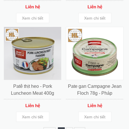
Liên hệ
Liên hệ
Xem chi tiết
Xem chi tiết
Tháng 9/2019: Gan ngỗng béo Mas Pares
khuyến mãi “sốc” đến 40%
Workshop của công ty Hoàng Lan:
Patê thịt heo - Pork
Pate gan Campagne Jean
Luncheon Meat 400g
Floch 78g - Pháp
Liên hệ
Liên hệ
Khai mạc Hội chợ Xuân Đà Nẵng 2020
Xem chi tiết
Xem chi tiết