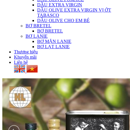
DẦU EXTRA VIRGIN
DẦU OLIVE EXTRA VIRGIN VỊ ỚT
TABASCO
DẦU OLIVE CHO EM BÉ
BƠ BRETEL
BƠ BRETEL
BƠ LANIE
BƠ MẶN LANIE
BƠ LẠT LANIE
Thương hiệu
Khuyến mãi
Liên hệ