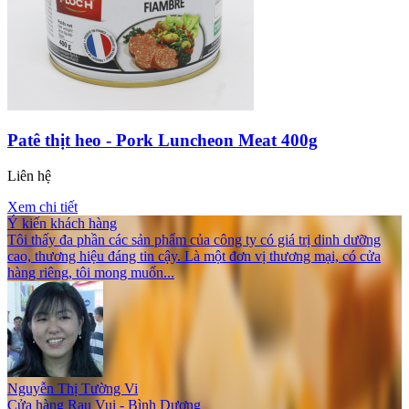
Patê thịt heo - Pork Luncheon Meat 400g
Liên hệ
Xem chi tiết
Ý kiến khách hàng
Tôi thấy đa phần các sản phẩm của công ty có giá trị dinh dưỡng
cao, thương hiệu đáng tin cậy. Là một đơn vị thương mại, có cửa
hàng riêng, tôi mong muốn...
Nguyễn Thị Tường Vi
Cửa hàng Rau Vui - Bình Dương