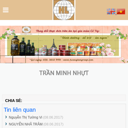
Hoàng Lan tham gia Hội chợ Xuân Đà
Nẵng - 1/2020
Tháng 9/2019: Gan ngỗng béo Mas Pares
khuyến mãi “sốc” đến 40%
TRẦN MINH NHỰT
CHIA SẺ:
Workshop của công ty Hoàng Lan:
Tin liên quan
Nguyễn Thị Tường Vi
(08.06.2017)
NGUYỄN NHÃ TRÂM
(08.06.2017)