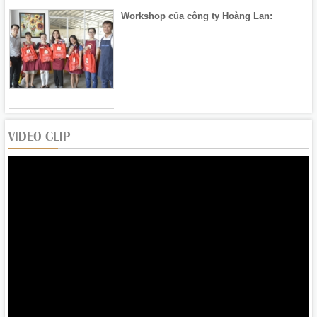
Workshop của công ty Hoàng Lan:
Khai mạc Hội chợ Xuân Đà Nẵng 2020
VIDEO CLIP
Hoàng Lan tham gia Hội chợ Xuân Đà
Nẵng - 1/2020
Tháng 9/2019: Gan ngỗng béo Mas Pares